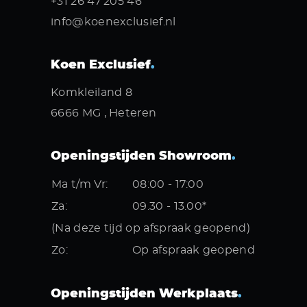
+31 26 47 205 46
info@koenexclusief.nl
Koen Exclusief
.
Komkleiland 8
6666 MG , Heteren
Openingstijden Showroom
.
Ma t/m Vr:
08:00 - 17:00
Za:
09.30 - 13.00*
(Na deze tijd op afspraak geopend)
Zo:
Op afspraak geopend
Openingstijden Werkplaats
.