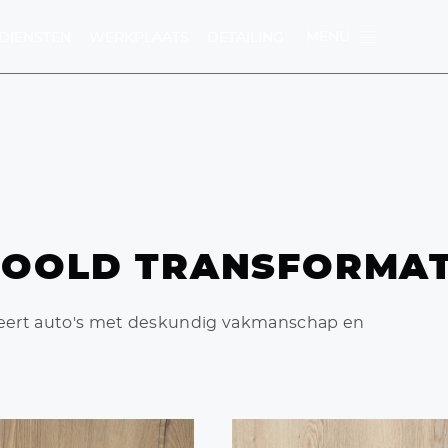
MENU
DIENSTEN
WERKPLAATS
DETAILING
U
BOOLD TRANSFORMAT
TEN
WERKPLAATS
meert auto's met deskundig vakmanschap en