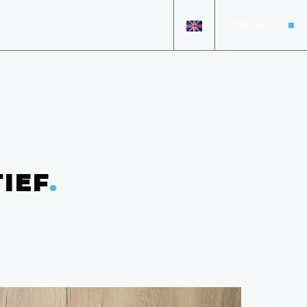
CONTACT
HOME
AANBOD
OVER ONS
IEF
.
VERKOCHT
DETAILING
VACATURES
+31 26 47 205 46
info@koenexclusief.nl