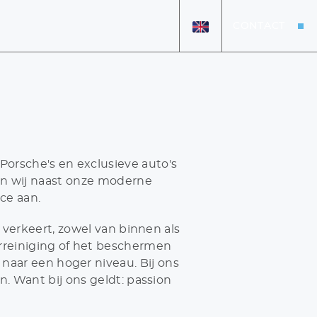
CONTACT
HOME
AANBOD
OVER ONS
 Porsche's en exclusieve auto's
en wij naast onze moderne
VERKOCHT
ce aan.
DETAILING
verkeert, zowel van binnen als
VACATURES
urreiniging of het beschermen
naar een hoger niveau. Bij ons
. Want bij ons geldt: passion
+31 26 47 205 46
info@koenexclusief.nl