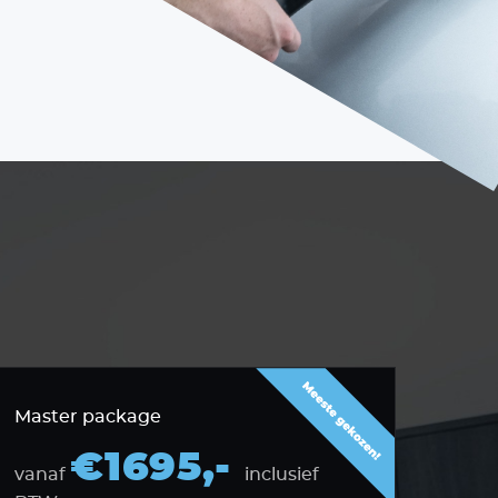
Master package
€1695,-
vanaf
inclusief