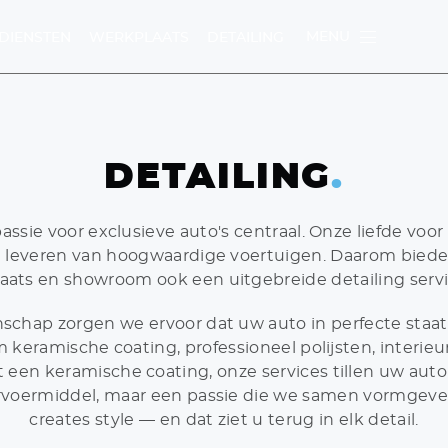
MENU
DIENSTEN
WERKPLAATS
DETAILING
DETAILING
.
U
passie voor exclusieve auto's centraal. Onze liefde voor
t leveren van hoogwaardige voertuigen. Daarom bied
aats en showroom ook een uitgebreide detailing servi
TEN
WERKPLAATS
schap zorgen we ervoor dat uw auto in perfecte staat 
m keramische coating, professioneel polijsten, interie
een keramische coating, onze services tillen uw auto 
ervoermiddel, maar een passie die we samen vormgeven
creates style — en dat ziet u terug in elk detail.