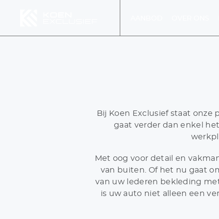
AANBOD
OVER ONS
MENU
MEN
Bij Koen Exclusief staat onze 
gaat verder dan enkel he
werkpl
DIENS
Met oog voor detail en vakman
van buiten. Of het nu gaat o
van uw lederen bekleding met 
is uw auto niet alleen een v