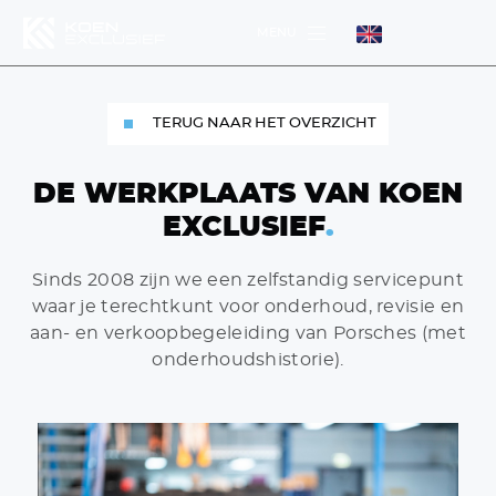
MENU
MENU
TERUG NAAR HET OVERZICHT
MENU
DE WERKPLAATS VAN KOEN
EXCLUSIEF
.
Sinds 2008 zijn we een zelfstandig servicepunt
waar je terechtkunt voor onderhoud, revisie en
aan- en verkoopbegeleiding van Porsches (met
DIENSTEN
WERKPLAATS
onderhoudshistorie).
HOME
AANBOD