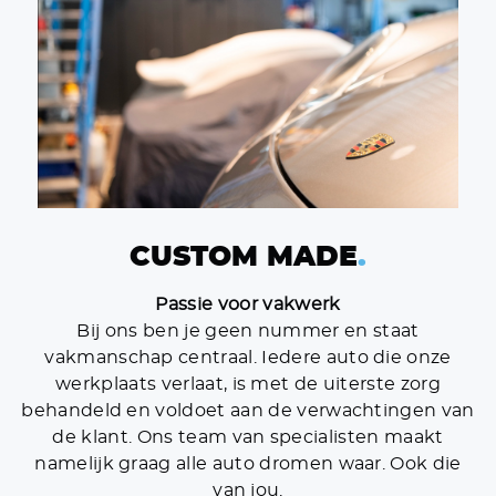
OVER ONS
VERKOCHT
DETAILING
VACATURES
CONTACT
+31 26 47 205 46
CUSTOM MADE
.
info@koenexclusief.nl
Passie voor vakwerk
Bij ons ben je geen nummer en staat
vakmanschap centraal. Iedere auto die onze
werkplaats verlaat, is met de uiterste zorg
behandeld en voldoet aan de verwachtingen van
de klant. Ons team van specialisten maakt
namelijk graag alle auto dromen waar. Ook die
van jou.