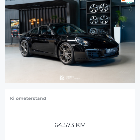
VERKOCHT
DETAILING
VACATURES
CONTACT
+31 26 47 205 46
info@koenexclusief.nl
Kilometerstand
64.573 KM