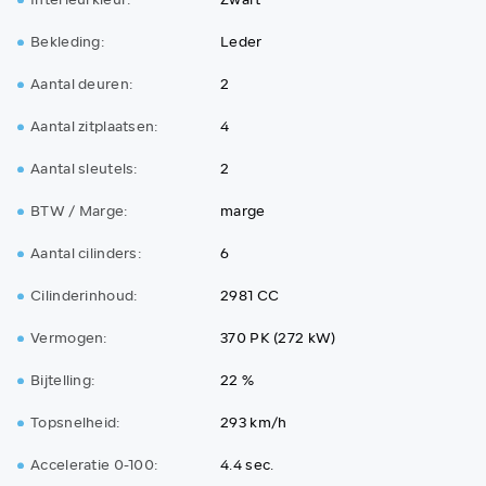
Interieurkleur:
Zwart
Bekleding:
Leder
Aantal deuren:
2
Aantal zitplaatsen:
4
Aantal sleutels:
2
BTW / Marge:
marge
Aantal cilinders:
6
Cilinderinhoud:
2981 CC
Vermogen:
370 PK (272 kW)
Bijtelling:
22 %
Topsnelheid:
293 km/h
Acceleratie 0-100:
4.4 sec.