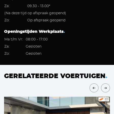
Za:
09.30 - 13.00*
(Na deze tijd op afspraak geopend)
Zo:
Op afspraak geopend
Openingstijden Werkplaats
.
Ma t/m Vr:
08:00 - 17:00
Za:
Gesloten
Zo:
Gesloten
GERELATEERDE VOERTUIGEN
.