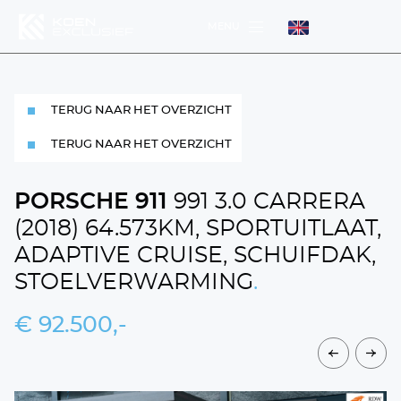
MENU
MENU
TERUG NAAR HET OVERZICHT
MENU
TERUG NAAR HET OVERZICHT
PORSCHE 911
991 3.0 CARRERA
(2018) 64.573KM, SPORTUITLAAT,
ADAPTIVE CRUISE, SCHUIFDAK,
DIENSTEN
WERKPLAATS
STOELVERWARMING
.
HOME
€ 92.500,-
AANBOD
OVER ONS