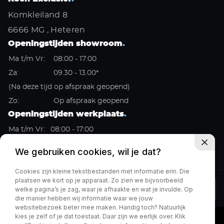
Komkleiland 8
6666 MG , Heteren
Openingstijden showroom
.
Ma t/m Vr:
08:00 - 17:00
Za:
09.30 - 13.00*
(Na deze tijd op afspraak geopend)
Zo:
Op afspraak geopend
Openingstijden werkplaats
.
Ma t/m Vr:
08:00 - 17:00
Za:
Gesloten
We gebruiken cookies, wil je dat?
Zo:
Gesloten
Cookies zijn kleine tekstbestanden met informatie erin. Die
plaatsen we kort op je apparaat. Zo zien we bijvoorbeeld
welke pagina’s je zag, waar je afhaakte en wat je invulde. Op
Privacy policy
die manier hebben wij informatie waar we jouw
websitebezoek beter mee maken. Handig toch? Natuurlijk
kies je zelf of je dat toestaat. Daar zijn we eerlijk over. Klik