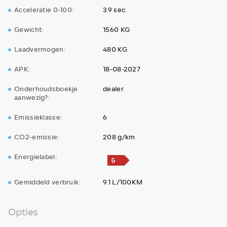
Acceleratie 0-100:
3.9 sec.
Gewicht:
1560 KG
Laadvermogen:
480 KG
APK:
18-08-2027
Onderhoudsboekje
dealer
aanwezig?:
Emissieklasse:
6
CO2-emissie:
208 g/km
Energielabel:
Gemiddeld verbruik:
9.1 L/100KM
Opties