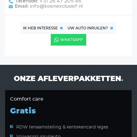
Telefoon:
+31 26 47 205 46
Email:
info@koenexclusief.nl
IK HEB INTERESSE
UW AUTO INRUILEN?
WHATSAPP
ONZE AFLEVERPAKKETTEN
.
Comfort care
Gratis
RDW tenaamstelling & kentekencard leges
Vrijwaring inruilauto