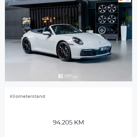
VERKOCHT
DETAILING
VACATURES
CONTACT
+31 26 47 205 46
info@koenexclusief.nl
Kilometerstand
94.205 KM