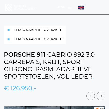
MENU
MENU
TERUG NAAR HET OVERZICHT
MENU
TERUG NAAR HET OVERZICHT
PORSCHE 911
CABRIO 992 3.0
CARRERA S, KRIJT, SPORT
CHRONO, PASM, ADAPTIEVE
DIENSTEN
WERKPLAATS
SPORTSTOELEN, VOL LEDER
.
HOME
€ 126.950,-
AANBOD
OVER ONS