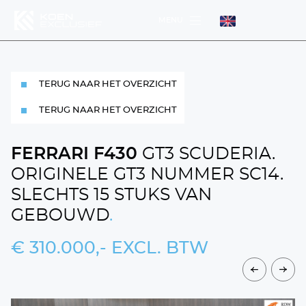
MENU
MENU
TERUG NAAR HET OVERZICHT
MENU
TERUG NAAR HET OVERZICHT
FERRARI F430
GT3 SCUDERIA.
ORIGINELE GT3 NUMMER SC14.
SLECHTS 15 STUKS VAN
DIENSTEN
WERKPLAATS
GEBOUWD
.
HOME
€ 310.000,- EXCL. BTW
AANBOD
OVER ONS