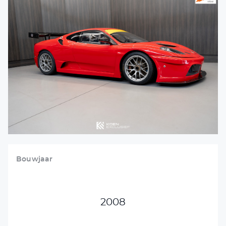
VERKOCHT
DETAILING
VACATURES
CONTACT
+31 26 47 205 46
info@koenexclusief.nl
Bouwjaar
2008