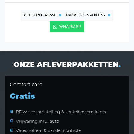
IK HEB INTERESSE
UW AUTO INRUILEN?
WHATSAPP
ONZE AFLEVERPAKKETTEN
.
Comfort care
Gratis
RDW tenaamstelling & kentekencard leges
Vrijwaring inruilauto
Vloeistoffen- & bandencontrole