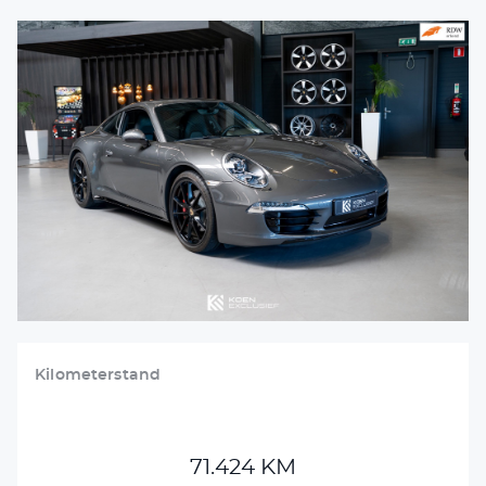
VERKOCHT
DETAILING
VACATURES
CONTACT
+31 26 47 205 46
info@koenexclusief.nl
Kilometerstand
71.424 KM