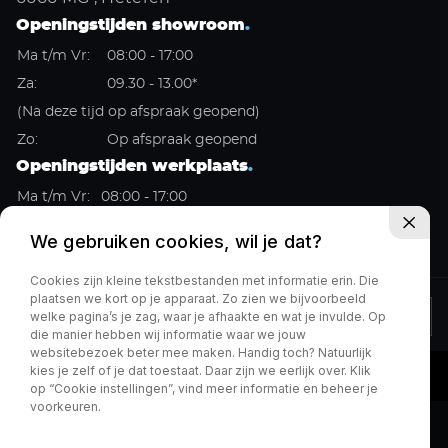
Openingstijden showroom
.
Ma t/m Vr:
08:00 - 17:00
Za:
09.30 - 13.00*
(Na deze tijd op afspraak geopend)
Zo:
Op afspraak geopend
Openingstijden werkplaats
.
Ma t/m Vr:
08:00 - 17:00
Za:
Gesloten
We gebruiken cookies, wil je dat?
Zo:
Gesloten
Cookies zijn kleine tekstbestanden met informatie erin. Die
plaatsen we kort op je apparaat. Zo zien we bijvoorbeeld
welke pagina’s je zag, waar je afhaakte en wat je invulde. Op
Privacy policy
die manier hebben wij informatie waar we jouw
websitebezoek beter mee maken. Handig toch? Natuurlijk
kies je zelf of je dat toestaat. Daar zijn we eerlijk over. Klik
op “Cookie instellingen”, vind meer informatie en beheer je
voorkeuren.