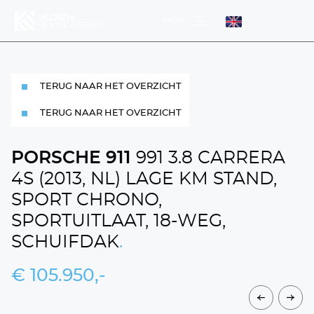
MENU
MENU
TERUG NAAR HET OVERZICHT
MENU
TERUG NAAR HET OVERZICHT
PORSCHE 911
991 3.8 CARRERA
4S (2013, NL) LAGE KM STAND,
SPORT CHRONO,
DIENSTEN
WERKPLAATS
SPORTUITLAAT, 18-WEG,
SCHUIFDAK
.
HOME
€ 105.950,-
AANBOD
OVER ONS