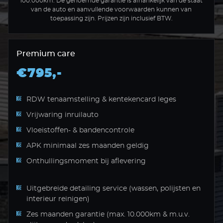
100.000km. De genoemde garantie is afhankelijk van de staat
van de auto en aanvullende voorwaarden kunnen van
toepassing zijn. Prijzen zijn inclusief BTW.
Premium care
€795,-
RDW tenaamstelling & kentekencard leges
Vrijwaring inruilauto
Vloeistoffen- & bandencontrole
APK minimaal zes maanden geldig
Onthullingsmoment bij aflevering
Uitgebreide detailing service (wassen, polijsten en
interieur reinigen)
Zes maanden garantie (max. 10.000km & m.u.v.