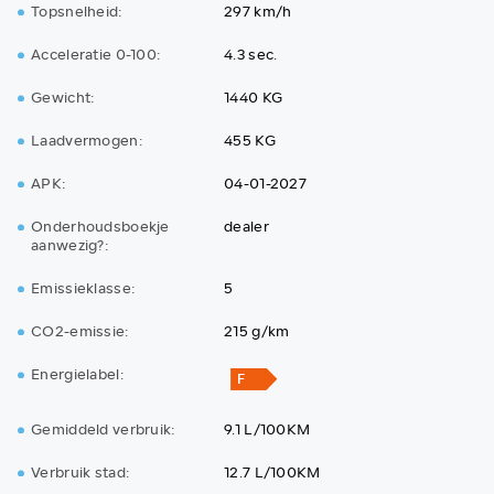
Topsnelheid:
297 km/h
Acceleratie 0-100:
4.3 sec.
Gewicht:
1440 KG
Laadvermogen:
455 KG
APK:
04-01-2027
Onderhoudsboekje
dealer
aanwezig?:
Emissieklasse:
5
CO2-emissie:
215 g/km
Energielabel:
Gemiddeld verbruik:
9.1 L/100KM
Verbruik stad:
12.7 L/100KM