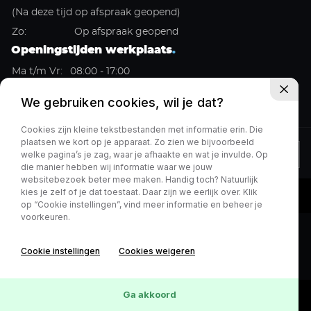
(Na deze tijd op afspraak geopend)
Zo:
Op afspraak geopend
Openingstijden werkplaats
.
Ma t/m Vr:
08:00 - 17:00
Za:
Gesloten
We gebruiken cookies, wil je dat?
Zo:
Gesloten
Cookies zijn kleine tekstbestanden met informatie erin. Die
plaatsen we kort op je apparaat. Zo zien we bijvoorbeeld
welke pagina’s je zag, waar je afhaakte en wat je invulde. Op
Privacy policy
die manier hebben wij informatie waar we jouw
websitebezoek beter mee maken. Handig toch? Natuurlijk
kies je zelf of je dat toestaat. Daar zijn we eerlijk over. Klik
op “Cookie instellingen”, vind meer informatie en beheer je
voorkeuren.
Cookie instellingen
Cookies weigeren
Ga akkoord