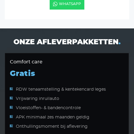
WHATSAPP
ONZE AFLEVERPAKKETTEN
.
Comfort care
Gratis
RDW tenaamstelling & kentekencard leges
Vrijwaring inruilauto
Vloeistoffen- & bandencontrole
APK minimaal zes maanden geldig
Onthullingsmoment bij aflevering