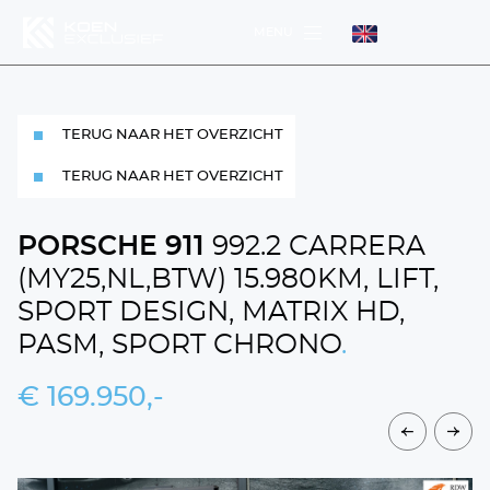
MENU
MENU
TERUG NAAR HET OVERZICHT
MENU
TERUG NAAR HET OVERZICHT
PORSCHE 911
992.2 CARRERA
(MY25,NL,BTW) 15.980KM, LIFT,
SPORT DESIGN, MATRIX HD,
DIENSTEN
WERKPLAATS
PASM, SPORT CHRONO
.
HOME
€ 169.950,-
AANBOD
OVER ONS