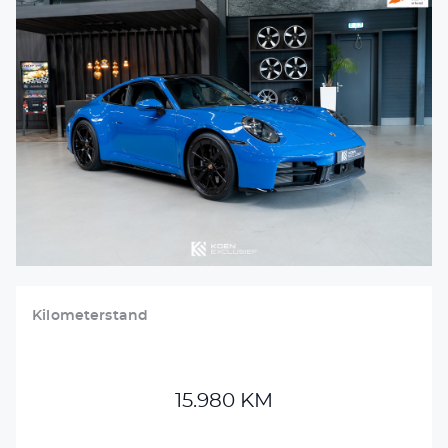
VERKOCHT
DETAILING
VACATURES
CONTACT
+31 26 47 205 46
info@koenexclusief.nl
Kilometerstand
15.980 KM