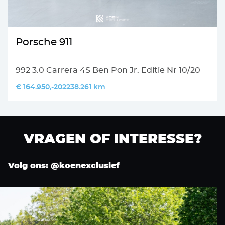
Porsche 911
992 3.0 Carrera 4S Ben Pon Jr. Editie Nr 10/20
(2022, NL, BTW) met lift vooras
€ 164.950,-
2022
38.261 km
VRAGEN OF INTERESSE?
Volg ons: @koenexclusief