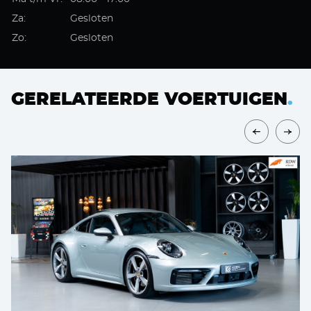
Za:
Gesloten
Zo:
Gesloten
GERELATEERDE VOERTUIGEN
.